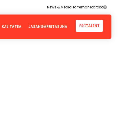
ES
News & Media
Harremanetarako
PRO
TALENT
KALITATEA
JASANGARRITASUNA
lburuekiko (GJH) Konpromisoa
Kalitatea
mena
Ziurtagiriak