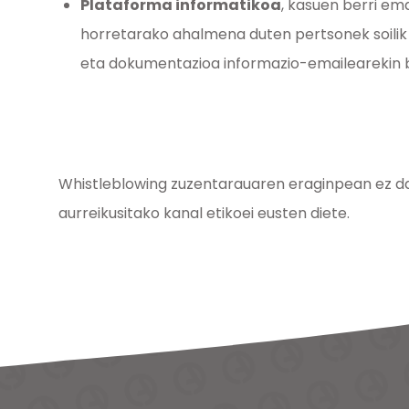
Plataforma informatikoa
, kasuen berri em
horretarako ahalmena duten pertsonek soilik 
eta dokumentazioa informazio-emailearekin b
Whistleblowing zuzentarauaren eraginpean ez 
aurreikusitako kanal etikoei eusten diete.