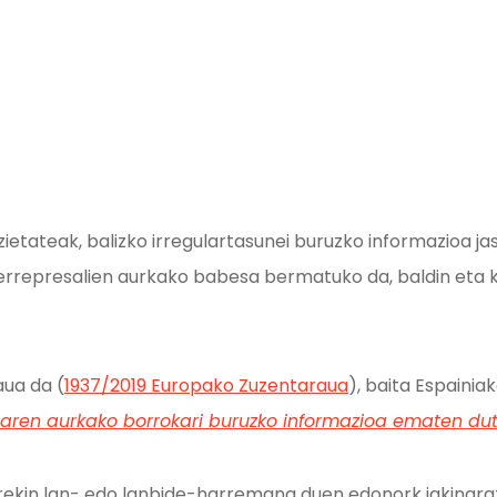
etateak, balizko irregulartasunei buruzko informazioa ja
errepresalien aurkako babesa bermatuko da, baldin eta 
aua da (
1937/2019 Europako Zuzentaraua
), baita Espainia
riaren aurkako borrokari buruzko informazioa ematen 
kin lan- edo lanbide-harremana duen edonork jakinarazi