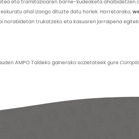
atea eta tramitazioaren barne-kudeaketa ahalbidetzen d
eskuratu ahal izango dituzte datu horiek. Horretarako,
we
i norabidetan trukatzeko eta kasuaren jarraipena egitek
dauden AMPO Taldeko gainerako sozietateek gure
Compli