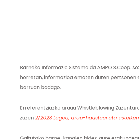
Barneko Informazio Sistema da AMPO S.Coop. sozi
horretan, informazioa ematen duten pertsonen 
barruan badago.
Erreferentziazko araua Whistleblowing Zuzentar
zuzen
2/2023 Legea, arau-hausteei eta ustelke
Gaitutako barne-kanalen bidez, gure erakundeare