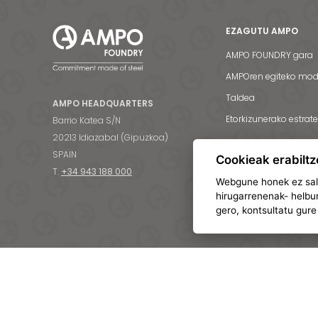
EZAGUTU AMPO
AMPO FOUNDRY gara
AMPOren egiteko mo
Taldea
AMPO HEADQUARTERS
Etorkizunerako estrat
Barrio Katea S/N
20213 Idiazabal (Gipuzkoa)
SPAIN
Cookieak erabiltz
T.
+34 943 188 000
Webgune honek ez salb
hirugarrenenak- helbur
gero, kontsultatu gur
MATERIALAK