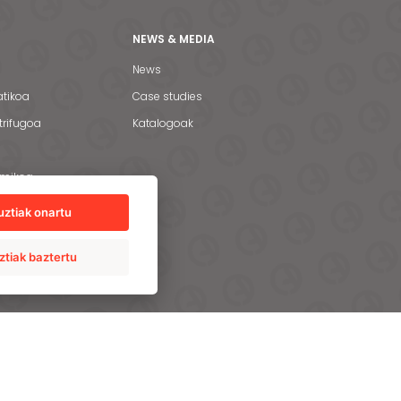
NEWS & MEDIA
News
atikoa
Case studies
trifugoa
Katalogoak
rmikoa
uztiak onartu
teknologiak
n beste zerbitzu
ztiak baztertu
ASUNA
PRO
TALENT