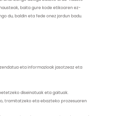
hausteak, baita gure kode etikoaren ez-
go du, baldin eta fede onez jardun badu.
izendatua eta informazioak jasotzeaz eta
betetzeko diseinatuak eta gaituak.
ko, tramitatzeko eta ebazteko prozesuaren