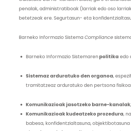
penalak, administratiboak (larriak edo oso larr
betetzeak ere. Segurtasun- eta konfidentzialtasu
Barneko Informazio Sistema
Compliance
sistema
Barneko Informazio Sistemaren
politika
edo o
Sistemaz arduratuko den organoa
, espez
tramitatzeaz arduratuko den pertsona fisikoa
Komunikazioak jasotzeko barne-kanalak
Komunikazioak kudeatzeko prozedura
, n
babesa, konfidentzialtasuna, objektibotasun