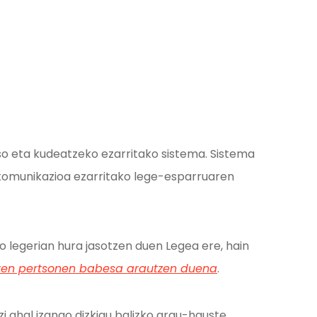
so eta kudeatzeko ezarritako sistema. Sistema
komunikazioa ezarritako lege-esparruaren
ko legerian hura jasotzen duen Legea ere, hain
duten pertsonen babesa arautzen duena
.
 ahal izango dizkigu balizko arau-hauste