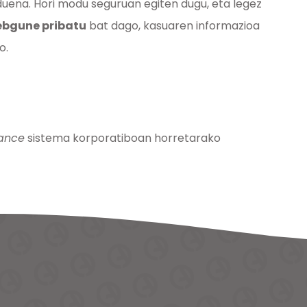
uena. Hori modu seguruan egiten dugu, eta legez
bgune pribatu
bat dago, kasuaren informazioa
o.
ance
sistema korporatiboan horretarako