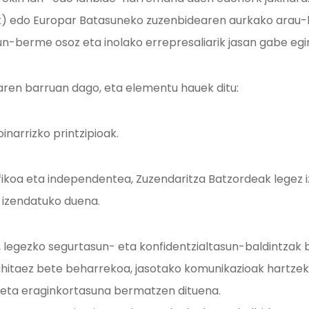
iak) edo Europar Batasuneko zuzenbidearen aurkako arau-
n-berme osoz eta inolako errepresaliarik jasan gabe egin
ren barruan dago, eta elementu hauek ditu:
inarrizko printzipioak.
ifikoa eta independentea, Zuzendaritza Batzordeak legez 
 izendatuko duena.
, legezko segurtasun- eta konfidentzialtasun-baldintzak 
ahitaez bete beharrekoa, jasotako komunikazioak hartze
a eta eraginkortasuna bermatzen dituena.