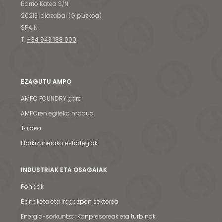
Barrio Katea S/N
20213 Idiazabal (Gipuzkoa)
SPAIN
T.
+34 943 188 000
EZAGUTU AMPO
AMPO FOUNDRY gara
AMPOren egiteko modua
Taldea
Etorkizunerako estrategiak
INDUSTRIAK ETA OSAGAIAK
Ponpak
Banaketa eta iragazpen sektorea
Energia-sorkuntza: Konpresoreak eta turbinak