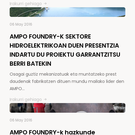
Irakurri gehiago
06 May 2016
AMPO FOUNDRY-K SEKTORE
HIDROELEKTRIKOAN DUEN PRESENTZIA
INDARTU DU PROIEKTU GARRANTZITSU
BERRI BATEKIN
Osagai guztiz mekanizatuak eta muntatzeko prest
daudenak fabrikatzen dituen mundu mailako lider den
AMPO…
Irakurri gehiago
06 May 2016
AMPO FOUNDRY-k hazkunde