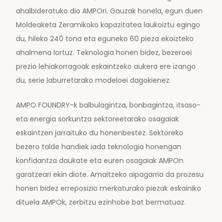
ahalbideratuko dio AMPOri. Gauzak honela, egun duen
Moldeaketa Zeramikoko kapazitatea laukoiztu egingo
du, hileko 240 tona eta eguneko 60 pieza ekoizteko
ahalmena lortuz. Teknologia honen bidez, bezeroei
prezio lehiakorragoak eskaintzeko aukera ere izango
du, serie laburretarako modeloei dagokienez.
AMPO FOUNDRY-k balbulagintza, bonbagintza, itsaso-
eta energia sorkuntza sektoreetarako osagaiak
eskaintzen jarraituko du honenbestez. Sektoreko
bezero talde handiek iada teknologia honengan
konfidantza daukate eta euren osagaiak AMPOn
garatzeari ekin diote. Amaitzeko aipagarria da prozesu
honen bidez erreposizio merkaturako piezak eskainiko
dituela AMPOk, zerbitzu ezinhobe bat bermatuaz.