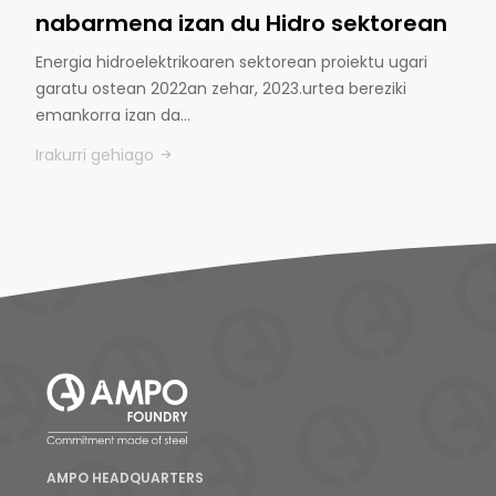
nabarmena izan du Hidro sektorean
Energia hidroelektrikoaren sektorean proiektu ugari
garatu ostean 2022an zehar, 2023.urtea bereziki
emankorra izan da…
Irakurri gehiago
AMPO HEADQUARTERS