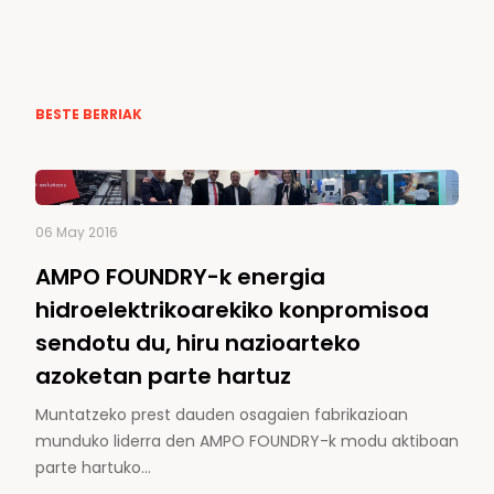
BESTE BERRIAK
06 May 2016
AMPO FOUNDRY-k energia
hidroelektrikoarekiko konpromisoa
sendotu du, hiru nazioarteko
azoketan parte hartuz
Muntatzeko prest dauden osagaien fabrikazioan
munduko liderra den AMPO FOUNDRY-k modu aktiboan
parte hartuko…