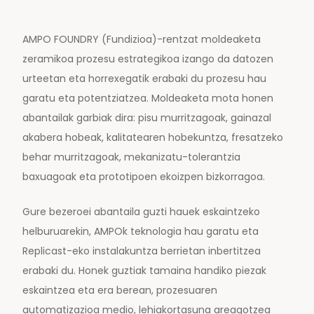
AMPO FOUNDRY (Fundizioa)-rentzat moldeaketa
zeramikoa prozesu estrategikoa izango da datozen
urteetan eta horrexegatik erabaki du prozesu hau
garatu eta potentziatzea. Moldeaketa mota honen
abantailak garbiak dira: pisu murritzagoak, gainazal
akabera hobeak, kalitatearen hobekuntza, fresatzeko
behar murritzagoak, mekanizatu-tolerantzia
baxuagoak eta prototipoen ekoizpen bizkorragoa.
Gure bezeroei abantaila guzti hauek eskaintzeko
helburuarekin, AMPOk teknologia hau garatu eta
Replicast-eko instalakuntza berrietan inbertitzea
erabaki du. Honek guztiak tamaina handiko piezak
eskaintzea eta era berean, prozesuaren
automatizazioa medio, lehiakortasuna areagotzea