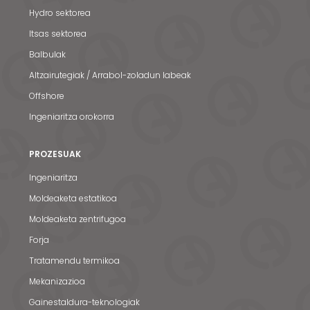
Hydro sektorea
Itsas sektorea
Balbulak
Altzairutegiak / Arrabol-zoladun labeak
Offshore
Ingeniaritza orokorra
PROZESUAK
Ingeniaritza
Moldeaketa estatikoa
Moldeaketa zentrifugoa
Forja
Tratamendu termikoa
Mekanizazioa
Gainestaldura-teknologiak