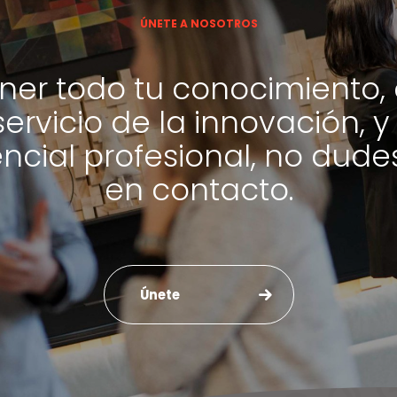
ÚNETE A NOSOTROS
oner todo tu conocimiento, 
servicio de la innovación, y
encial profesional, no dude
en contacto.
Únete