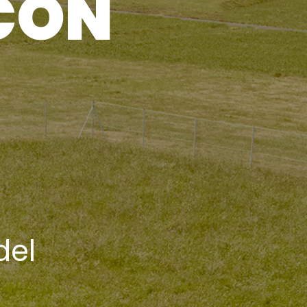
CON
del