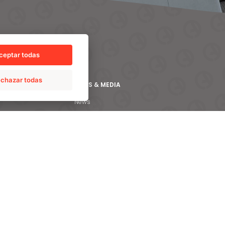
ceptar todas
chazar todas
NEWS & MEDIA
News
ica
Case studies
ífuga
Brochures
rmico
 recubrimiento
de gran valor