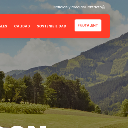
EN
Noticias y medios
Contacto
PRO
TALENT
ALES
CALIDAD
SOSTENIBILIDAD
ivos de Desarrollo Sostenible
Calidad
ambiente
Certificados
o