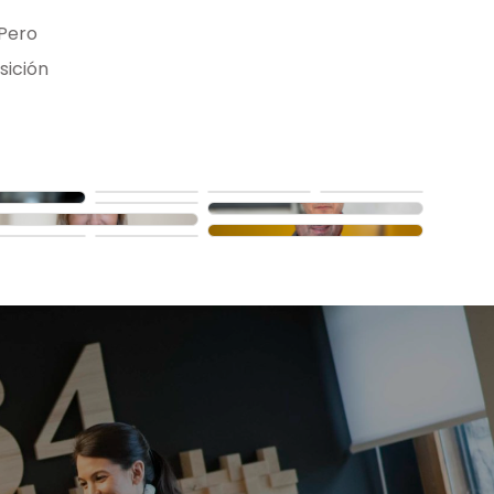
 Pero
sición