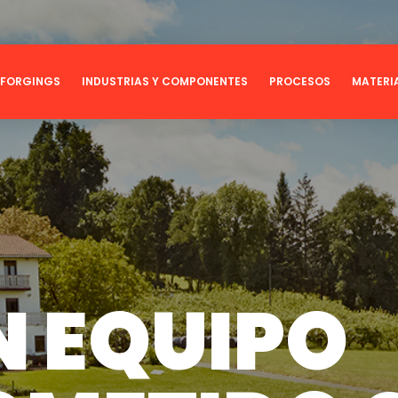
 FORGINGS
INDUSTRIAS Y COMPONENTES
PROCESOS
MATERI
OUNDRY
Ingeniería
Comprometidos con los Objet
o
Fundición estática
Cambio climático y medio 
aración y filtrado
Fundición centrífuga
Innovación y tecnología
icas de futuro
Forja
Personas
Tratamiento térmico
Ética y transparencia
e energía: Compresores y turbinas
Mecanizado
Compromiso social
N EQUIPO
illos para hornos de solera
Tecnologías de recubrimiento
Otros servicios de gran valor añadid
neral