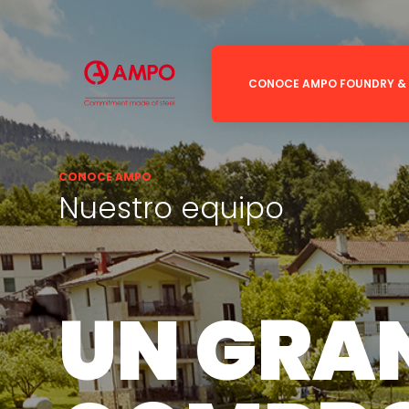
CONOCE AMPO FOUNDRY &
Somos AMPO F
Sector hydro
Cómo somos
Sector marin
CONOCE AMPO
Nuestro equipo
Nuestro equipo
Sector de sep
Líneas estratég
Bombas
Válvulas
Generación d
UN GRA
Acerías / Rod
Offshore
Ingeniería ge