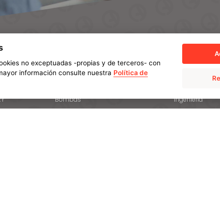
s
A
 cookies no exceptuadas -propias y de terceros- con
a mayor información consulte nuestra
Política de
Re
INDUSTRIAS Y COMPONENTES
PROCESOS
RY
Bombas
Ingeniería
Sector de separación y filtrado
Fundición estát
Generación de energía:
Fundición centr
Compresores y turbinas
e futuro
Forja
Sector Hydro
Tratamiento té
Sector marino
Mecanizado
Válvulas
Tecnologías de
Acerías / Rodillos para hornos de
Otros servicios 
solera
añadido