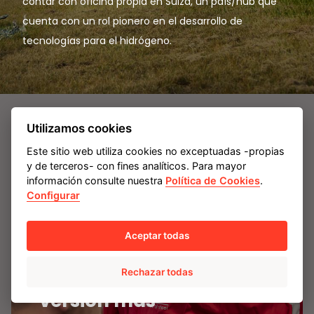
contar con oficina propia en Suiza, un país/hub que
cuenta con un rol pionero en el desarrollo de
tecnologías para el hidrógeno.
Utilizamos cookies
Este sitio web utiliza cookies no exceptuadas -propias
y de terceros- con fines analíticos. Para mayor
información consulte nuestra
Política de Cookies
.
Configurar
TU HUELLA PERSONAL
Aceptar todas
En AMPO siempre
puedes ser tú, en tu
Rechazar todas
versión más