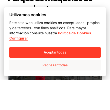
mecanizado
Utilizamos cookies
Este sitio web utiliza cookies no exceptuadas -propias
y de terceros- con fines analíticos. Para mayor
2 tornos verticales gemelos con
información consulte nuestra
Política de Cookies
.
Configurar
FMS
Aceptar todas
Centro de mecanizado de 5 ejes
Rechazar todas
con FMS
1 torno vertical CNC