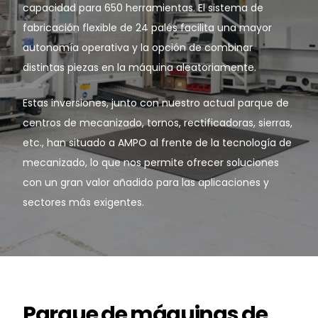
capacidad para 650 herramientas. El sistema de
fabricación flexible de 24 palés facilita una mayor
Noticias y medios
autonomía operativa y la opción de combinar
Contacto
distintas piezas en la máquina aleatoriamente.
EN
Estas inversiones, junto con nuestro actual parque de
centros de mecanizado, tornos, rectificadoras, sierras,
etc., han situado a AMPO al frente de la tecnología de
mecanizado, lo que nos permite ofrecer soluciones
con un gran valor añadido para las aplicaciones y
sectores más exigentes.
Parque de máquinas de