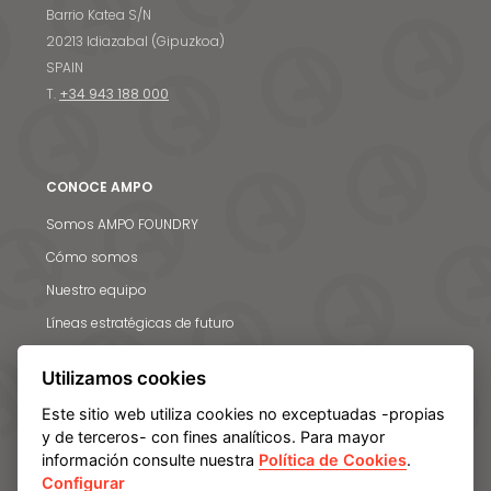
Barrio Katea S/N
20213 Idiazabal (Gipuzkoa)
SPAIN
Noticias y medios
T.
+34 943 188 000
Contacto
EN
CONOCE AMPO
Somos AMPO FOUNDRY
Cómo somos
Nuestro equipo
Líneas estratégicas de futuro
Utilizamos cookies
INDUSTRIAS Y COMPONENTES
Este sitio web utiliza cookies no exceptuadas -propias
Bombas
y de terceros- con fines analíticos. Para mayor
Sector de separación y filtrado
información consulte nuestra
Política de Cookies
.
Configurar
Generación de energía: Compresores y turbinas