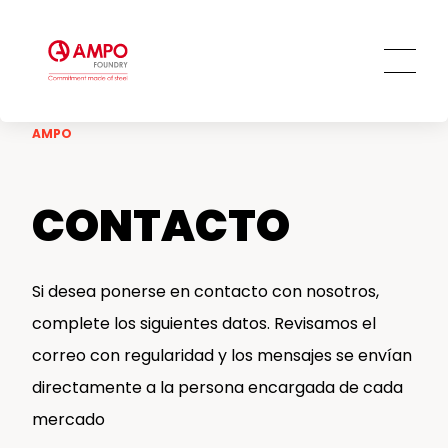
Forja
Generación de energía: Compresores y
Calidad
SOSTENIBILIDAD
Tratamiento térmico
turbinas
Certificados
Mecanizado
Acerías / Rodillos para hornos de solera
Comprometidos con los Objetivos de
Tecnologías de recubrimiento
Desarrollo Sostenible
Offshore
PRO
TALENT
AMPO
Otros servicios de gran valor añadido
Cambio climático y medio ambiente
Ingeniería general
Innovación y tecnología
CONTACTO
Personas
Ética y transparencia
Compromiso social
Si desea ponerse en contacto con nosotros,
complete los siguientes datos. Revisamos el
correo con regularidad y los mensajes se envían
directamente a la persona encargada de cada
mercado