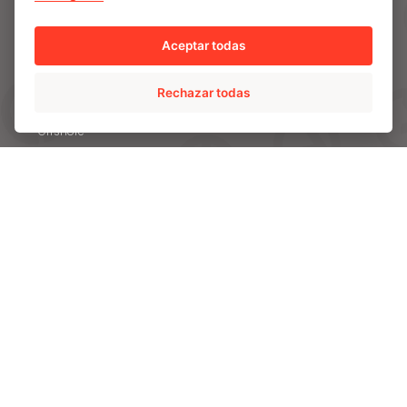
Sector Hydro
Aceptar todas
Sector marino
Válvulas
Rechazar todas
Acerías / Rodillos para hornos de solera
Offshore
Ingeniería general
PROCESOS
Ingeniería
Fundición estática
Fundición centrífuga
Forja
Tratamiento térmico
Mecanizado
Tecnologías de recubrimiento