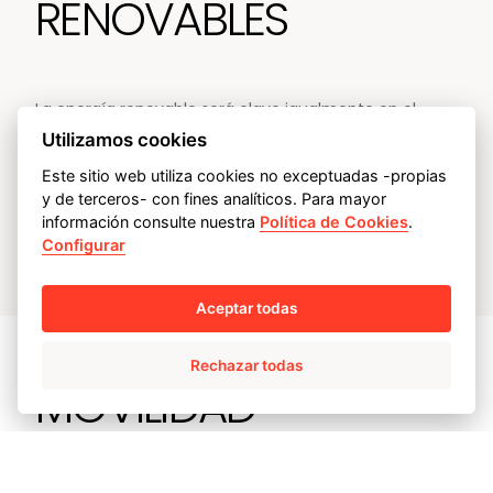
RENOVABLES
La energía renovable será clave igualmente en el
proceso de descarbonización, facilitando además
Utilizamos cookies
cierta autonomía energética por lo que uno de los
Este sitio web utiliza cookies no exceptuadas -propias
y de terceros- con fines analíticos. Para mayor
objetivos de Ampo es incrementar gradualmente su
información consulte nuestra
Política de Cookies
.
capacidad interna de generación eléctrica.
Configurar
Aceptar todas
Rechazar todas
MOVILIDAD
SOSTENIBLE