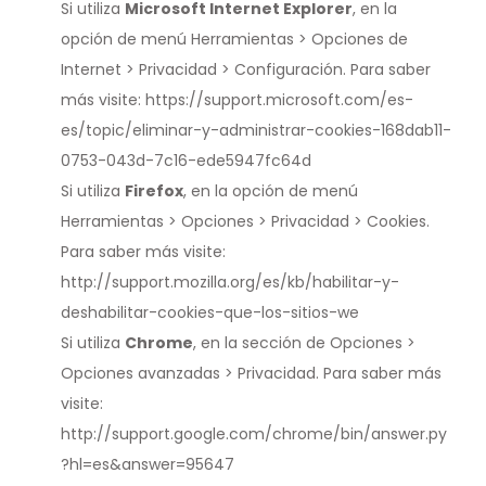
Si utiliza
Microsoft Internet Explorer
, en la
opción de menú Herramientas > Opciones de
Internet > Privacidad > Configuración. Para saber
más visite:
https://support.microsoft.com/es-
es/topic/eliminar-y-administrar-cookies-168dab11-
0753-043d-7c16-ede5947fc64d
Si utiliza
Firefox
, en la opción de menú
Herramientas > Opciones > Privacidad > Cookies.
Para saber más visite:
Noticias y medios
http://support.mozilla.org/es/kb/habilitar-y-
deshabilitar-cookies-que-los-sitios-we
Contacto
Si utiliza
Chrome
, en la sección de Opciones >
EN
Opciones avanzadas > Privacidad. Para saber más
visite:
http://support.google.com/chrome/bin/answer.py
?hl=es&answer=95647