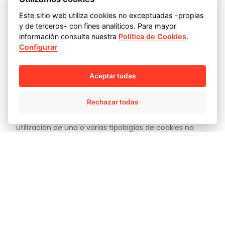
CONFIGURAR SUS
Este sitio web utiliza cookies no exceptuadas -propias
PREFERENCIAS EN
y de terceros- con fines analíticos. Para mayor
información consulte nuestra
Política de Cookies
.
RELACIÓN CON LAS
Configurar
COOKIES?
Aceptar todas
Rechazar todas
En caso de que el usuario hubiese aceptado la
utilización de una o varias tipologías de cookies no
exceptuadas, en cualquier momento posterior podrá
cambiar su configuración, rechazando o
deshabilitando su utilización a través del cuadro de
configuración de cookies del sitio web.
De igual manera, el usuario puede permitir, bloquear o
eliminar las cookies instaladas en su equipo mediante