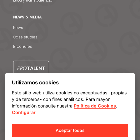
Ética y transparencia
NEWS & MEDIA
News
Case studies
Brochures
PRO
TALENT
Utilizamos cookies
CONTACTO
Este sitio web utiliza cookies no exceptuadas -propias
y de terceros- con fines analíticos. Para mayor
información consulte nuestra
Política de Cookies
.
Configurar
Aviso legal
Política de privacidad
Política de cookies
Manage cookies
Sistema Interno de Información
Aceptar todas