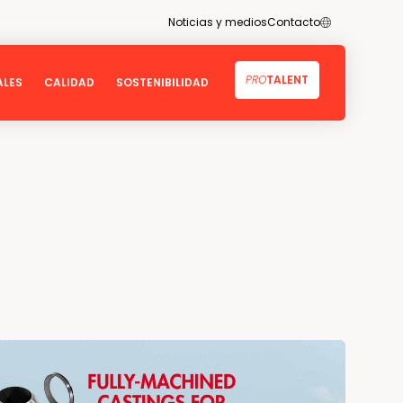
EN
Noticias y medios
Contacto
PRO
TALENT
ALES
CALIDAD
SOSTENIBILIDAD
ivos de Desarrollo Sostenible
Calidad
ambiente
Certificados
o