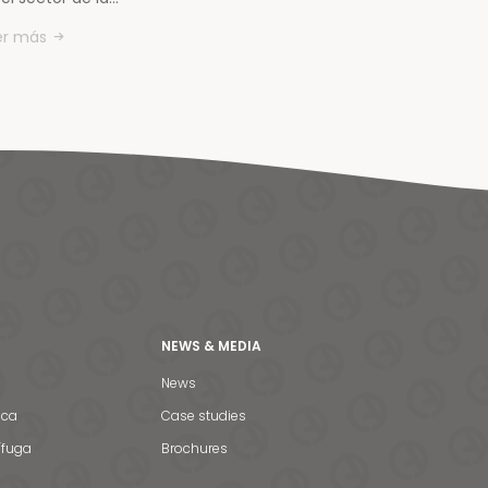
er más
NEWS & MEDIA
News
ica
Case studies
ífuga
Brochures