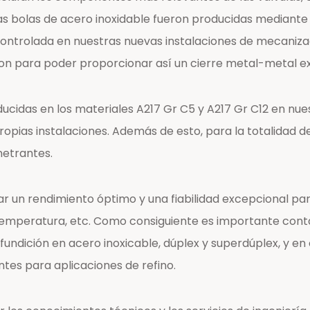
as bolas de acero inoxidable fueron producidas mediante
ontrolada en nuestras nuevas instalaciones de mecanizado,
sion para poder proporcionar así un cierre metal-metal e
oducidas en los materiales A217 Gr C5 y A217 Gr C12 en nu
pias instalaciones. Además de esto, para la totalidad 
netrantes.
r un rendimiento óptimo y una fiabilidad excepcional par
a temperatura, etc. Como consiguiente es importante conta
ición en acero inoxicable, dúplex y superdúplex, y en c
tes para aplicaciones de refino.