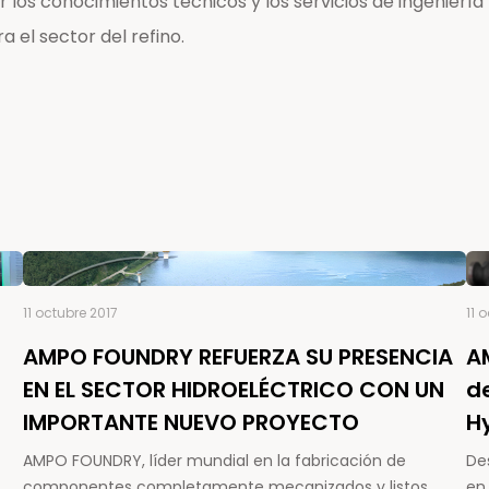
los conocimientos técnicos y los servicios de ingenierí
l sector del refino.
11 octubre 2017
11 
AMPO FOUNDRY REFUERZA SU PRESENCIA
A
EN EL SECTOR HIDROELÉCTRICO CON UN
d
IMPORTANTE NUEVO PROYECTO
H
AMPO FOUNDRY, líder mundial en la fabricación de
De
componentes completamente mecanizados y listos
en 