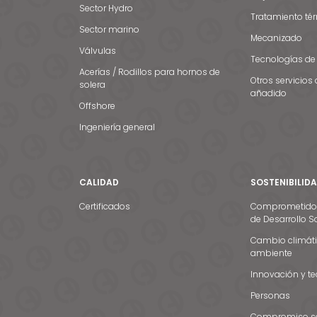
Sector Hydro
Tratamiento té
Sector marino
Mecanizado
Válvulas
Tecnologías de
Acerías / Rodillos para hornos de
Otros servicios 
solera
añadido
Offshore
Ingeniería general
CALIDAD
SOSTENIBILID
Certificados
Comprometidos 
de Desarrollo S
Cambio climáti
ambiente
Innovación y t
Personas
Compromiso so