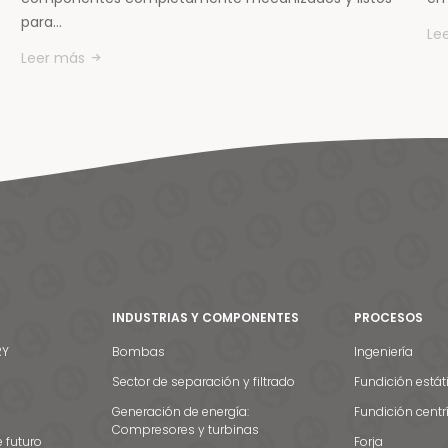
para…
Le
Leer más
INDUSTRIAS Y COMPONENTES
PROCESOS
RY
Bombas
Ingeniería
Sector de separación y filtrado
Fundición estát
Generación de energía:
Fundición centr
Compresores y turbinas
e futuro
Forja