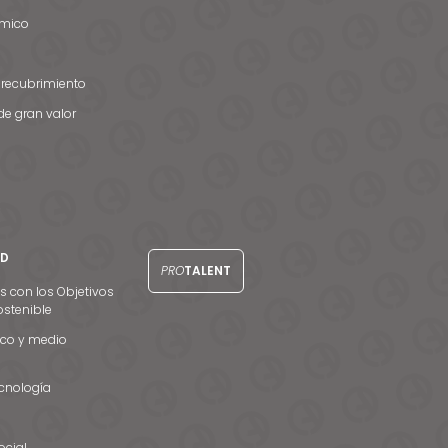
rmico
 recubrimiento
de gran valor
AD
PRO
TALENT
con los Objetivos
ostenible
co y medio
ecnología
cial