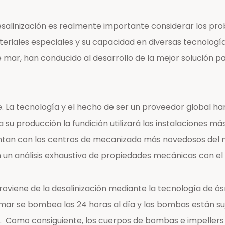
salinización es realmente importante considerar los pro
riales especiales y su capacidad en diversas tecnologías
e mar, han conducido al desarrollo de la mejor solución
. La tecnología y el hecho de ser un proveedor global han
u producción la fundición utilizará las instalaciones m
ntan con los centros de mecanizado más novedosos del m
un análisis exhaustivo de propiedades mecánicas con el fi
oviene de la desalinización mediante la tecnología de ósm
ar se bombea las 24 horas al día y las bombas están su
rael. Como consiguiente, los cuerpos de bombas e impelle