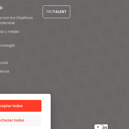
AD
PRO
TALENT
con los Objetivos
ostenible
co y medio
ecnología
cial
rencia
ceptar todas
chazar todas
ión