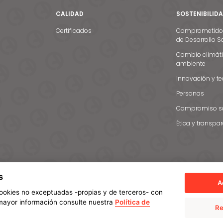
CALIDAD
SOSTENIBILID
Certificados
Comprometidos 
de Desarrollo S
Cambio climáti
ambiente
Innovación y t
Personas
Compromiso so
Ética y transpa
s
A
 cookies no exceptuadas -propias y de terceros- con
a mayor información consulte nuestra
Política de
Re
 privacidad
Política de cookies
Manage cookies
Sistema Interno de Informac