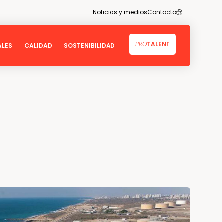
EN
Noticias y medios
Contacto
PRO
TALENT
ALES
CALIDAD
SOSTENIBILIDAD
ivos de Desarrollo Sostenible
Calidad
ambiente
Certificados
o