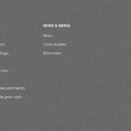
NEWS & MEDIA
News
ica
Case studies
ífuga
Brochures
rmico
 recubrimiento
de gran valor