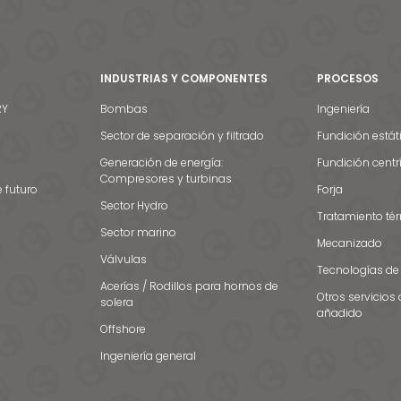
INDUSTRIAS Y COMPONENTES
PROCESOS
RY
Bombas
Ingeniería
Sector de separación y filtrado
Fundición estát
Generación de energía:
Fundición centr
Compresores y turbinas
e futuro
Forja
Sector Hydro
Tratamiento té
Sector marino
Mecanizado
Válvulas
Tecnologías de
Acerías / Rodillos para hornos de
Otros servicios 
solera
añadido
Offshore
Ingeniería general