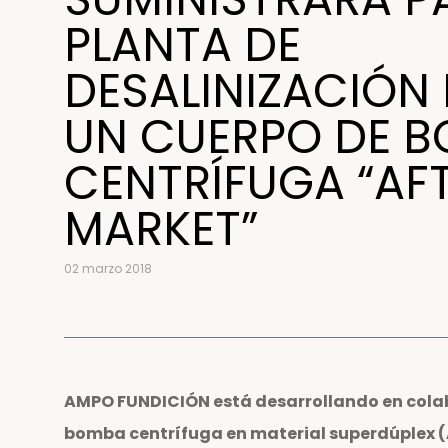
PLANTA DE
DESALINIZACIÓN 
UN CUERPO DE 
CENTRÍFUGA “AF
MARKET”
02 marzo 2018
AMPO FUNDICIÓN está desarrollando en colab
bomba centrífuga en material superdúplex (A