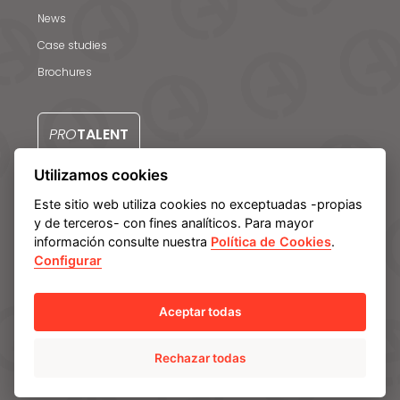
News
Case studies
Brochures
PRO
TALENT
Utilizamos cookies
CONTACTO
Este sitio web utiliza cookies no exceptuadas -propias
y de terceros- con fines analíticos. Para mayor
información consulte nuestra
Política de Cookies
.
Configurar
Aviso legal
Política de privacidad
Política de cookies
Manage cookies
Sistema Interno de Información
Aceptar todas
Rechazar todas
© Ampo 2023