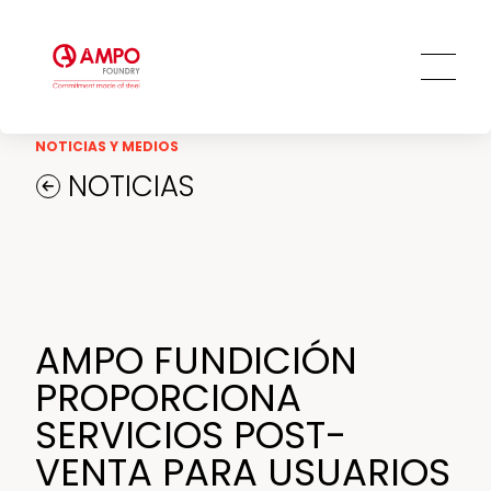
PRO
TALENT
Otros servicios de gran valor añadido
Cambio climático y medio ambiente
Ingeniería general
Innovación y tecnología
Personas
Ética y transparencia
NOTICIAS Y MEDIOS
NOTICIAS
Compromiso social
AMPO FUNDICIÓN
PROPORCIONA
SERVICIOS POST-
VENTA PARA USUARIOS