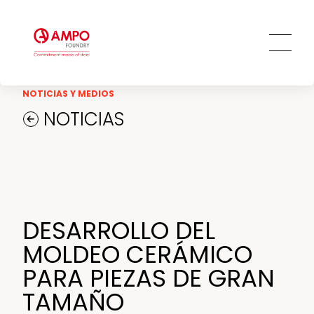
Mecanizado
Acerías / Rodillos para hornos de solera
Comprometidos con los Objetivos de
Tecnologías de recubrimiento
Desarrollo Sostenible
Offshore
PRO
TALENT
Otros servicios de gran valor añadido
Cambio climático y medio ambiente
Ingeniería general
Innovación y tecnología
NOTICIAS Y MEDIOS
Personas
NOTICIAS
Ética y transparencia
Compromiso social
DESARROLLO DEL
MOLDEO CERÁMICO
PARA PIEZAS DE GRAN
TAMAÑO